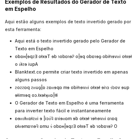
Exemplos de Resultados do Gerador de Texto
em Espelho
Aqui estão alguns exemplos de texto invertido gerado por
esta ferramenta:
Aqui está o texto invertido gerado pelo Gerador de
Texto em Espelho
obɒʜ|ɘqꙅƎ oƚxɘT ɘb ɿobɒɿɘᎮ o|ɘq obɒɿɘǫ obiƚɿɘvᴎi oƚxɘƚ
o ɒ̀ƚꙅɘ iupA
Blanktext.co permite criar texto invertido em apenas
alguns passos
ꙅoꙅꙅɒq ꙅᴎuǫ|ɒ ꙅɒᴎɘqɒ mɘ obiƚɿɘvᴎi oƚxɘƚ ɘiɿɔ ɘ̂ɔov ɘup
ɘƚimɿɘq oɔ.ƚxɘƚʞᴎɒ|ᙠ
O Gerador de Texto em Espelho é uma ferramenta
para inverter texto fácil e instantaneamente
ɒɘᴎɒ̂ƚᴎɒƚꙅᴎi ɘ |iɔɒ̀Ꮈ ɒɿiɘᴎɒm ɘb oƚxɘƚ ɿɘƚɿɘvᴎi ɒɿɒq
ɒƚᴎɘmɒɿɿɘᎸ ɒmu ɘ̀ obɒʜ|ɘqꙅƎ oƚxɘT ɘb ɿobɒɿɘᎮ O