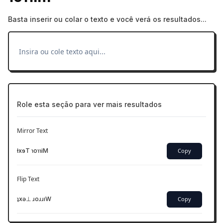
Basta inserir ou colar o texto e você verá os resultados...
Role esta seção para ver mais resultados
Mirror Text
ƚxɘT ɿoɿɿiM
Copy
Flip Text
ʇxǝ⊥ ɹoɹɹıW
Copy