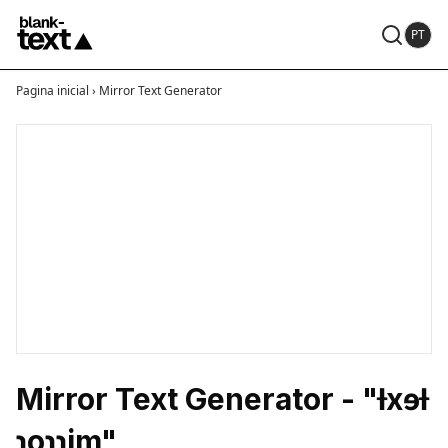
PT
Pagina inicial
›
Mirror Text Generator
Mirror Text Generator - "ƚxɘƚ
ɿoɿɿim"